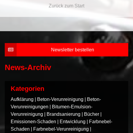
Zurück zum Start
Newsletter bestellen
News-Archiv
Kategorien
Aufklärung
|
Beton-Verunreinigung
|
Beton-
Verunreinigungen
|
Bitumen-Emulsion-
Verunreinigung
|
Brandsanierung
|
Bücher
|
Emissionen-Schaden
|
Entwicklung
|
Farbnebel-
Schaden
|
Farbnebel-Verunreinigung
|