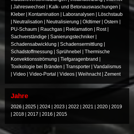
|
Jahreswechsel
|
Kalk- und Betonauswaschungen
|
Kleber
|
Kontamination
|
Laboranalysen
|
Löschstaub
|
Neutralisation
|
Neutralisierung
|
Oldtimer
|
Ostern
|
PU-Schaum
|
Rauchgas
|
Reklamation
|
Rost
|
Sachverständige
|
Sanierungstechniker
|
Schadensabwicklung
|
Schadensermittlung
|
Schadstoffmessung
|
Sprühnebel
|
Thermische
Konvektionsströmung
|
Tiefgaragenbrand
|
Toxikologie bei Bränden
|
Transporter
|
Vandalismus
|
Video
|
Video-Portal
|
Videos
|
Weihnacht
|
Zement
Jahre
2026
|
2025
|
2024
|
2023
|
2022
|
2021
|
2020
|
2019
|
2018
|
2017
|
2016
|
2015