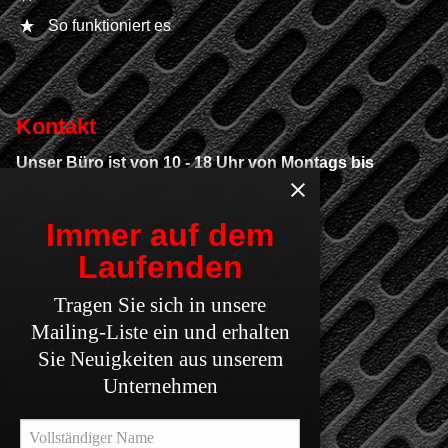
So funktioniert es
Kontakt
Unser Büro ist von 10 - 18 Uhr von Montags bis
Freitags besetzt.
Immer auf dem
GAS Technologiezentrum
Laufenden
Brandsanierung von Kfz & LKW
Entfernung von Industrieverschmutzungen
Tragen Sie sich in unsere
Mailing-Liste ein und erhalten
Inh. Gregor Retkowski
Sie Neuigkeiten aus unserem
Unternehmen
Schmerlecker Dorf 21, 59597 Erwitte
Deutschland / Germany / Allemagne