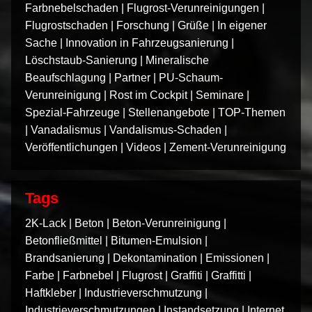
Farbnebelschaden
|
Flugrost-Verunreinigungen
|
Flugrostschaden
|
Forschung
|
Grüße
|
In eigener
Sache
|
Innovation in Fahrzeugsanierung
|
Löschstaub-Sanierung
|
Mineralische
Beaufschlagung
|
Partner
|
PU-Schaum-
Verunreinigung
|
Rost im Cockpit
|
Seminare
|
Spezial-Fahrzeuge
|
Stellenangebote
|
TOP-Themen
|
Vanadalismus
|
Vandalismus-Schaden
|
Veröffentlichungen
|
Videos
|
Zement-Verunreinigung
Tags
2K-Lack
|
Beton
|
Beton-Verunreinigung
|
Betonfließmittel
|
Bitumen-Emulsion
|
Brandsanierung
|
Dekontamination
|
Emissionen
|
Farbe
|
Farbnebel
|
Flugrost
|
Graffiti
|
Graffitti
|
Haftkleber
|
Industrieverschmutzung
|
Industrieverschmutzungen
|
Instandsetzung
|
Internet