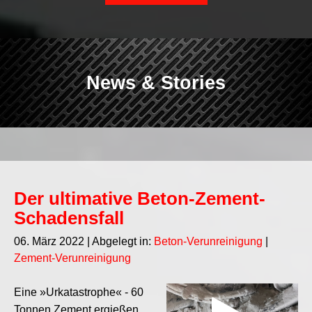
News & Stories
Der ultimative Beton-Zement-
Schadensfall
06. März 2022
| Abgelegt in:
Beton-Verunreinigung
|
Zement-Verunreinigung
Eine »Urkatastrophe« - 60
Tonnen Zement ergießen