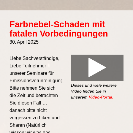
Farbnebel-Schaden mit
fatalen Vorbedingungen
30. April 2025
Liebe Sachverständige,
Liebe Teilnehmer
unserer Seminare für
Emissionsverunreinigungen.
Dieses und viele weitere
Bitte nehmen Sie sich
00:00
/
00:00
Video finden Sie in
die Zeit und betrachten
unserem
Video-Portal.
Sie diesen Fall …
danach bitte nicht
vergessen zu Liken und
Sharen (Natürlich
wissen wir was das