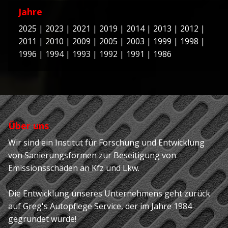
Jahre
2025
|
2023
|
2021
|
2019
|
2014
|
2013
|
2012
|
2011
|
2010
|
2009
|
2005
|
2003
|
1999
|
1998
|
1996
|
1994
|
1993
|
1992
|
1991
|
1986
Über uns
Wir sind ein Institut für Forschung und Entwicklung
von Sanierungsformen zur Beseitigung von
Emissionsschäden an Kfz und Lkw.
Die Entwicklung unseres Unternehmens geht zurück
auf Greg's Autopflege Service, der im Jahre 1984
gegründet wurde!