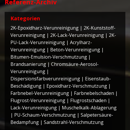
Referenz-Archiv
Kategorien
2K-Epoxidharz-Verunreinigung
|
2K-Kunststoff-
Verunreinigung
|
2K-Lack-Verunreinigung
|
2K-
PU-Lack-Verunreinigung
|
Acrylharz-
Verunreinigung
|
Beton-Verunreinigung
|
Bitumen-Emulsion-Verschmutzung
|
Brandsanierung
|
Chromsäure-Aerosol-
Verunreinigung
|
Dispersionsfarbverunreinigung
|
Eisenstaub-
Beschädigung
|
Epoxidharz-Verschmutzung
|
Farbnebel-Verunreinigung
|
Farbnebelschaden
|
Flugrost-Verunreinigung
|
Flugrostschaden
|
Lack-Verunreinigung
|
Muschelkalk-Ablagerung
|
PU-Schaum-Verschmutzung
|
Salpetersäure-
Bedampfung
|
Sandstrahl-Verschmutzung