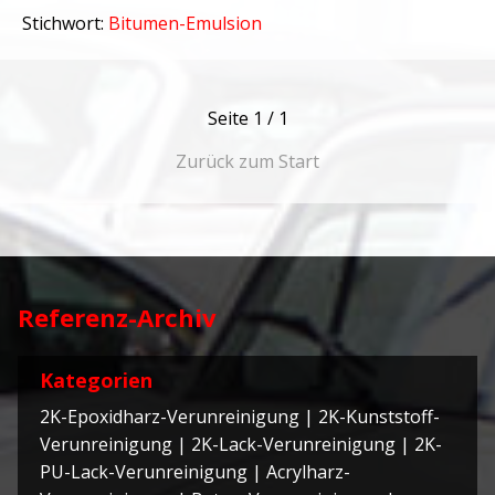
Stichwort:
Bitumen-Emulsion
Seite
1 / 1
Zurück zum Start
Referenz-Archiv
Kategorien
2K-Epoxidharz-Verunreinigung
|
2K-Kunststoff-
Verunreinigung
|
2K-Lack-Verunreinigung
|
2K-
PU-Lack-Verunreinigung
|
Acrylharz-