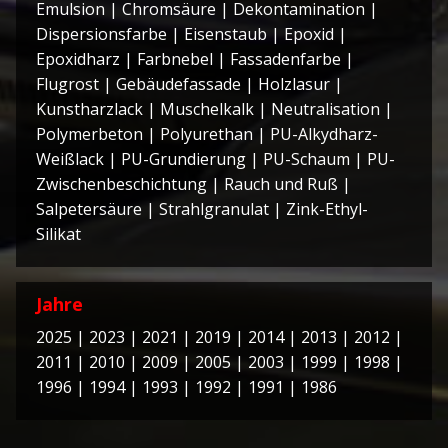
Emulsion
|
Chromsäure
|
Dekontamination
|
Dispersionsfarbe
|
Eisenstaub
|
Epoxid
|
Epoxidharz
|
Farbnebel
|
Fassadenfarbe
|
Flugrost
|
Gebäudefassade
|
Holzlasur
|
Kunstharzlack
|
Muschelkalk
|
Neutralisation
|
Polymerbeton
|
Polyurethan
|
PU-Alkydharz-
Weißlack
|
PU-Grundierung
|
PU-Schaum
|
PU-
Zwischenbeschichtung
|
Rauch und Ruß
|
Salpetersäure
|
Strahlgranulat
|
Zink-Ethyl-
Silikat
Jahre
2025
|
2023
|
2021
|
2019
|
2014
|
2013
|
2012
|
2011
|
2010
|
2009
|
2005
|
2003
|
1999
|
1998
|
1996
|
1994
|
1993
|
1992
|
1991
|
1986