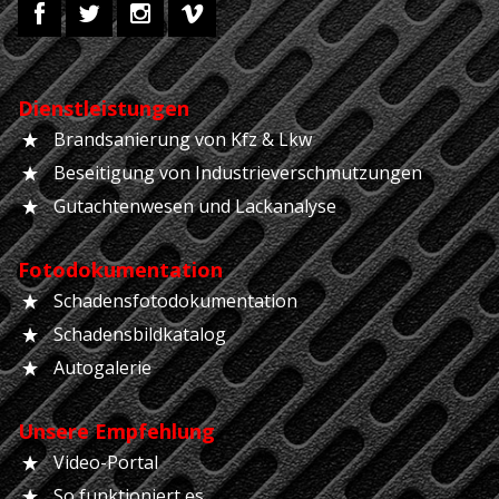
Dienstleistungen
Brandsanierung von Kfz & Lkw
Beseitigung von Industrieverschmutzungen
Gutachtenwesen und Lackanalyse
Fotodokumentation
Schadensfotodokumentation
Schadensbildkatalog
Autogalerie
Unsere Empfehlung
Video-Portal
So funktioniert es