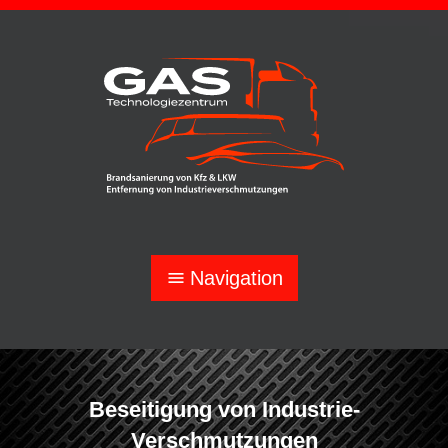
Navigation
menu
Beseitigung von Industrie-
Verschmutzungen