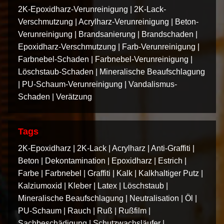
2K-Epoxidharz-Verunreinigung
|
2K-Lack-
Verschmutzung
|
Acrylharz-Verunreinigung
|
Beton-
Verunreinigung
|
Brandsanierung
|
Brandschaden
|
Epoxidharz-Verschmutzung
|
Farb-Verunreinigung
|
Farbnebel-Schaden
|
Farbnebel-Verunreinigung
|
Löschstaub-Schaden
|
Mineralische Beaufschlagung
|
PU-Schaum-Verunreinigung
|
Vandalismus-
Schaden
|
Verätzung
Tags
2K-Epoxidharz
|
2K-Lack
|
Acrylharz
|
Anti-Graffiti
|
Beton
|
Dekontamination
|
Epoxidharz
|
Estrich
|
Farbe
|
Farbnebel
|
Graffiti
|
Kalk
|
Kalkhaltiger Putz
|
Kalziumoxid
|
Kleber
|
Latex
|
Löschstaub
|
Mineralische Beaufschlagung
|
Neutralisation
|
Öl
|
PU-Schaum
|
Rauch
|
Ruß
|
Rußfilm
|
Sachbeschädigung
|
Schutzwachsläufer
|