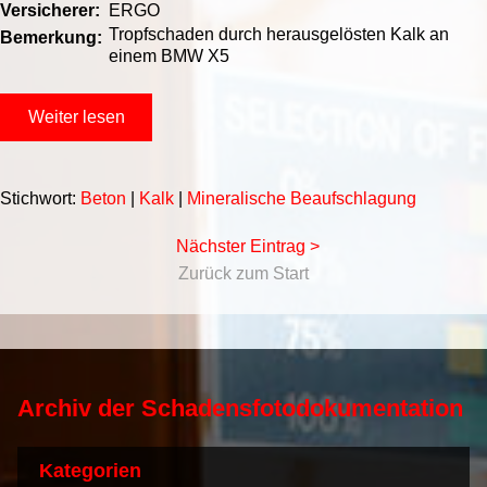
Versicherer:
ERGO
Tropfschaden durch herausgelösten Kalk an
Bemerkung:
einem BMW X5
Weiter lesen
Stichwort:
Beton
|
Kalk
|
Mineralische Beaufschlagung
Nächster Eintrag >
Zurück zum Start
Archiv der Schadensfotodokumentation
Kategorien