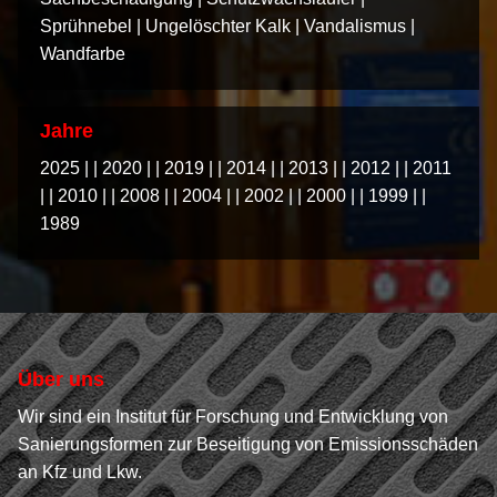
Sprühnebel
|
Ungelöschter Kalk
|
Vandalismus
|
Wandfarbe
Jahre
2025
|
2020
|
2019
|
2014
|
2013
|
2012
|
2011
|
2010
|
2008
|
2004
|
2002
|
2000
|
1999
|
1989
Über uns
Wir sind ein Institut für Forschung und Entwicklung von
Sanierungsformen zur Beseitigung von Emissionsschäden
an Kfz und Lkw.